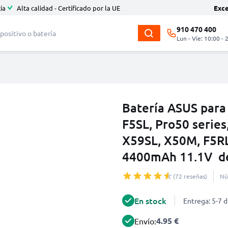
ía
Alta calidad - Certificado por la UE
Exc
910 470 400
Lun - Vie: 10:00 - 
Batería ASUS para
F5SL, Pro50 series
X59SL, X50M, F5RL
4400mAh 11.1V d
(72 reseñas)
Nú
En stock
Entrega: 5-7 d
4.95 €
Envío: