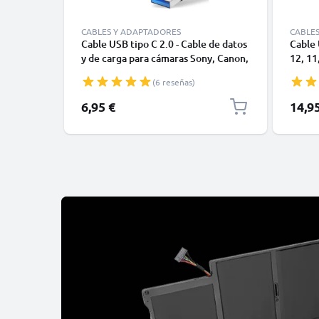
CABLES Y ADAPTADORES
CABLE
Cable USB tipo C 2.0 - Cable de datos
Cable 
y de carga para cámaras Sony, Canon,
12, 11,
GoPro, Panasonic Lumix o móviles
Datos 
(6 reseñas)
Moto Z, Huawei, Xiaomi - 1,0m Cable
1m
cargador USB tipo C
6,95 €
14,9