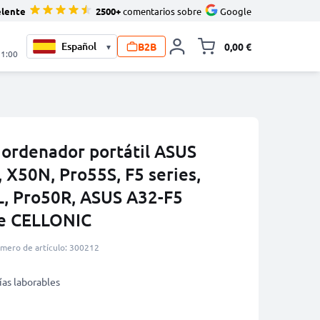
elente
2500+
comentarios sobre
Google
B2B
0,00 €
▾
Minicarro Toggle
21:00
 ordenador portátil ASUS
, X50N, Pro55S, F5 series,
, Pro50R, ASUS A32-F5
e CELLONIC
mero de artículo: 300212
ías laborables