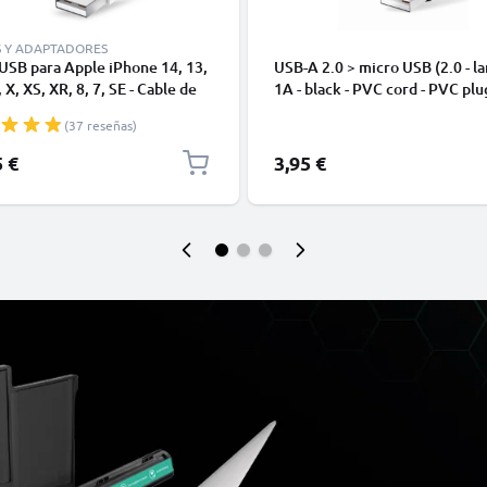
S Y ADAPTADORES
USB para Apple iPhone 14, 13,
USB-A 2.0 > micro USB (2.0 - la
 X, XS, XR, 8, 7, SE - Cable de
1A - black - PVC cord - PVC plu
y Carga para smartphones de
(37 reseñas)
5 €
3,95 €