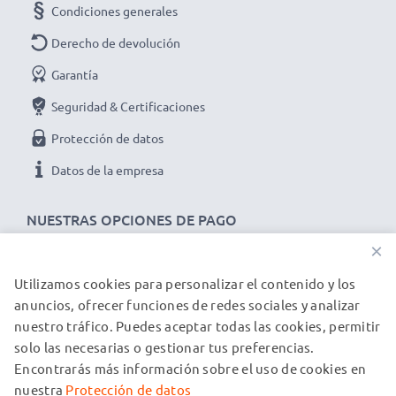
Condiciones generales
Derecho de devolución
Garantía
Seguridad & Certificaciones
Protección de datos
Datos de la empresa
NUESTRAS OPCIONES DE PAGO
×
Utilizamos cookies para personalizar el contenido y los
NUESTROS PARTNERS DE ENVÍO
anuncios, ofrecer funciones de redes sociales y analizar
nuestro tráfico. Puedes aceptar todas las cookies, permitir
solo las necesarias o gestionar tus preferencias.
© subtel.es 2026
Encontrarás más información sobre el uso de cookies en
Todos los precios incluyen IVA y excluyen los costos de envío.
Tenga en cuenta que todas las marcas registradas que
nuestra
Protección de datos