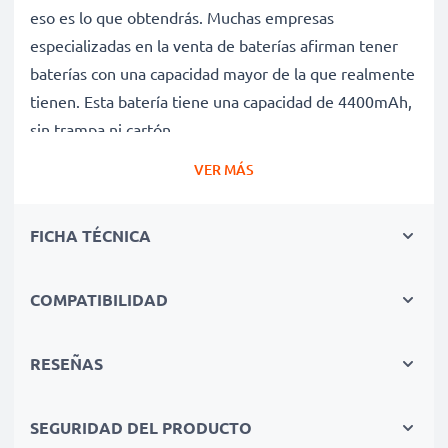
eso es lo que obtendrás. Muchas empresas
especializadas en la venta de baterías afirman tener
baterías con una capacidad mayor de la que realmente
tienen. Esta batería tiene una capacidad de 4400mAh,
sin trampa ni cartón.
Batería AL10A31 de larga duración
VER MÁS
Nuestras baterías de repuesto ofrecen un alto
rendimiento y potencia durante un gran número de
FICHA TÉCNICA
ciclos de carga, así como tiempos de funcionamiento
que igualan o superan a los de la batería original de tu
ordenador portátil.
COMPATIBILIDAD
Calidad superior y altos estándares de seguridad
Como especialistas en baterías de alta calidad desde
RESEÑAS
2004, todas nuestras baterías de repuesto son
sometidas a estrictas y rigurosas pruebas durante todo
SEGURIDAD DEL PRODUCTO
el proceso de producción. Por eso te ofrecemos una