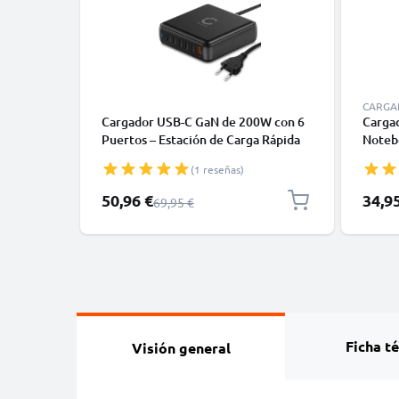
CARGA
Cargador USB-C GaN de 200W con 6
Carga
Puertos – Estación de Carga Rápida
Notebo
PD QC 3.0 para Ordenadores
Fuent
(1 reseñas)
Portátiles, Tablets y Smartphones de
Power 
CELLONIC
Carga
Precio especial
50,96 €
34,9
Precio normal
69,95 €
Ficha t
Visión general