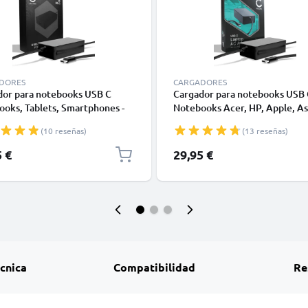
DORES
CARGADORES
dor para notebooks USB C
Cargador para notebooks USB 
oks, Tablets, Smartphones -
Notebooks Acer, HP, Apple, As
e Alimentación 90W, PD
Dell, Lenovo - Fuente Aliment
(10 reseñas)
(13 reseñas)
Delivery | 5V-20V Cable de
65W, USB PD Power Delivery: 
 2.9m Alimentador CC-PD90
20V Cable de Carga 2.9m
5 €
29,95 €
Alimentador CC-PD65
écnica
Compatibilidad
Re