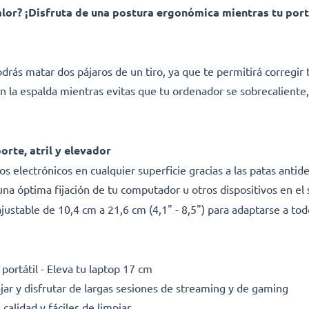
alor? ¡Disfruta de una postura ergonómica mientras tu portá
rás matar dos pájaros de un tiro, ya que te permitirá corregir t
n la espalda mientras evitas que tu ordenador se sobrecaliente, 
orte, atril y elevador
s electrónicos en cualquier superficie gracias a las patas antid
una óptima fijación de tu computador u otros dispositivos en el
justable de 10,4 cm a 21,6 cm (4,1" - 8,5") para adaptarse a to
 portátil - Eleva tu laptop 17 cm
jar y disfrutar de largas sesiones de streaming y de gaming
calidad y fáciles de limpiar