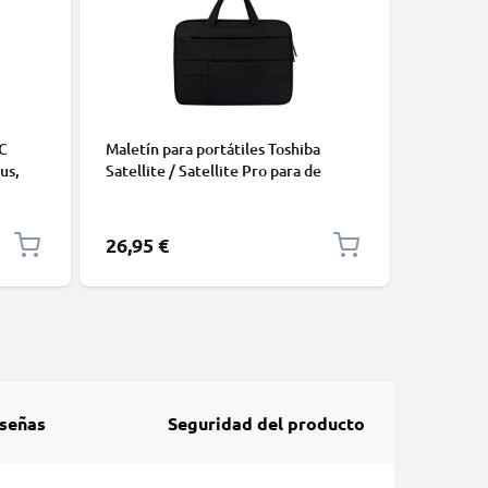
BATERÍAS
C
Maletín para portátiles Toshiba
Batería 
us,
Satellite / Satellite Pro para de
Acer Asp
ación
15.6“, Negro | Funda Laptop, Bolsa
7741G, 5
5V-
para Laptop
5755G, 
10.8V d
26,95 €
32,95 €
señas
Seguridad del producto