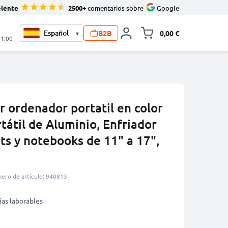
elente
2500+
comentarios sobre
Google
B2B
0,00 €
▾
Minicarro Toggle
21:00
 ordenador portatil en color
tátil de Aluminio, Enfriador
ets y notebooks de 11" a 17",
ero de artículo: 940813
ías laborables