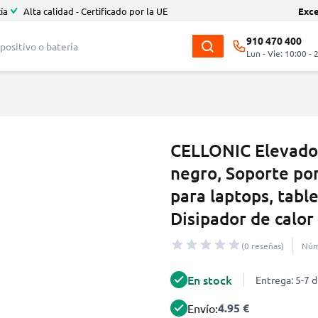
ía
Alta calidad - Certificado por la UE
Exc
910 470 400
Lun - Vie: 10:00 - 
CELLONIC Elevador
negro, Soporte por
para laptops, tabl
Disipador de calor
(0 reseñas)
Núm
En stock
Entrega: 5-7 d
4.95 €
Envío: